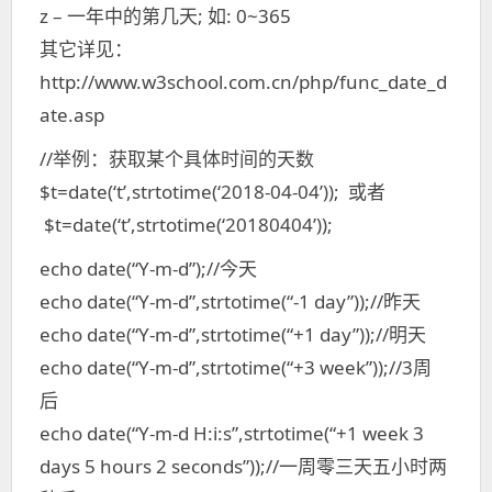
z – 一年中的第几天; 如: 0~365
其它详见：
http://www.w3school.com.cn/php/func_date_d
ate.asp
//举例：获取某个具体时间的天数
$t=date(‘t’,strtotime(‘2018-04-04’)); 或者
$t=date(‘t’,strtotime(‘20180404’));
echo date(“Y-m-d”);//今天
echo date(“Y-m-d”,strtotime(“-1 day”));//昨天
echo date(“Y-m-d”,strtotime(“+1 day”));//明天
echo date(“Y-m-d”,strtotime(“+3 week”));//3周
后
echo date(“Y-m-d H:i:s”,strtotime(“+1 week 3
days 5 hours 2 seconds”));//一周零三天五小时两