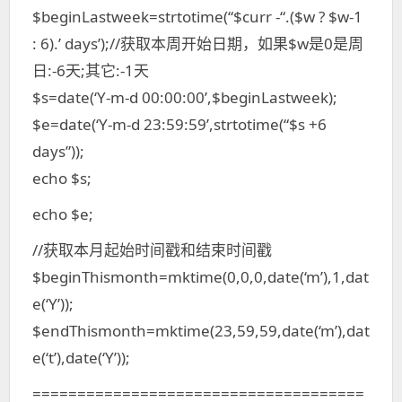
$beginLastweek=strtotime(“$curr -“.($w ? $w-1
: 6).’ days’);//获取本周开始日期，如果$w是0是周
日:-6天;其它:-1天
$s=date(‘Y-m-d 00:00:00’,$beginLastweek);
$e=date(‘Y-m-d 23:59:59’,strtotime(“$s +6
days”));
echo $s;
echo $e;
//获取本月起始时间戳和结束时间戳
$beginThismonth=mktime(0,0,0,date(‘m’),1,dat
e(‘Y’));
$endThismonth=mktime(23,59,59,date(‘m’),dat
e(‘t’),date(‘Y’));
=====================================