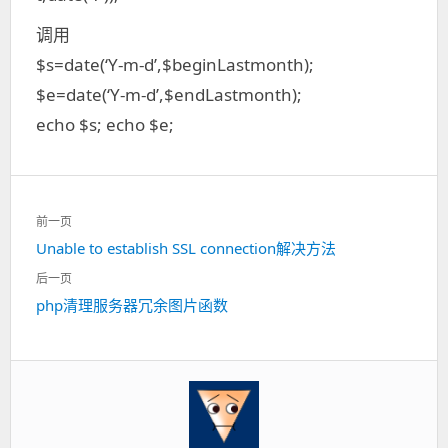
调用
$s=date(‘Y-m-d’,$beginLastmonth);
$e=date(‘Y-m-d’,$endLastmonth);
echo $s; echo $e;
文
前一页
章
Unable to establish SSL connection解决方法
上
导
一
航
后一页
篇：
php清理服务器冗余图片函数
下
一
篇：