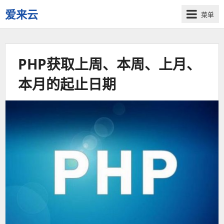
爱来云
菜单
积
累
知
PHP获取上周、本周、上月、
识，
创
本月的起止日期
造
财
富