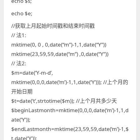
echo $s;
echo $e;
//获取上月起始时间戳和结束时间戳
// 法1:
mktime(0, 0 , 0,date(“m”)-1,1,date(“Y”))
mktime(23,59,59,date(“m”) ,0,date(“Y”))
// 法2:
$m=date(‘Y-m-d’,
mktime(0,0,0,date(‘m’)-1,1,date(‘Y’))); //上个月的
开始日期
$t=date(‘t’,strtotime($m)); //上个月共多少天
$beginLastmonth=mktime(0,0,0,date(‘m’)-1,1,d
ate(‘Y’));
$endLastmonth=mktime(23,59,59,date(‘m’)-1,$
t,date(‘Y’));